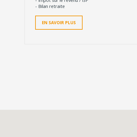
- Impôt sur le revenu / ISF
- Bilan retraite
EN SAVOIR PLUS