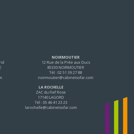
NOIRMOUTIER
and
12 Rue de la Prée aux Ducs
E
85330 NOIRMOUTIER
Tél : 02 51 39 27 88
om
noirmoutier@cabinetsofar.com
LA ROCHELLE
ZAC du Fief Rose
17140 LAGORD
Tél : 05 46 41 23 23
larochelle@cabinetsofar.com